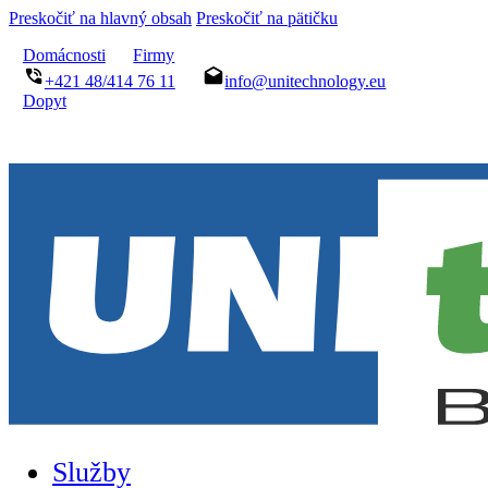
Preskočiť na hlavný obsah
Preskočiť na pätičku
Domácnosti
Firmy
+421 48/414 76 11
info@unitechnology.eu
Dopyt
Služby