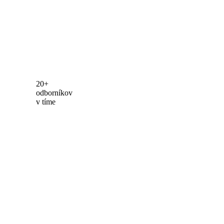
20+
odborníkov
v tíme